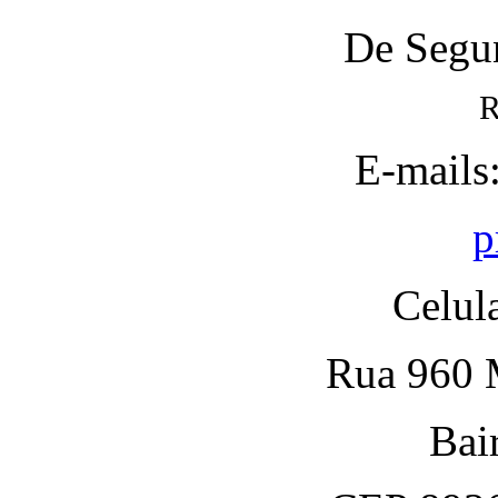
De Segun
R
E-mails
p
Celul
Rua 960 M
Bai