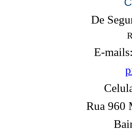
C
De Segun
R
E-mails
p
Celul
Rua 960 M
Bai