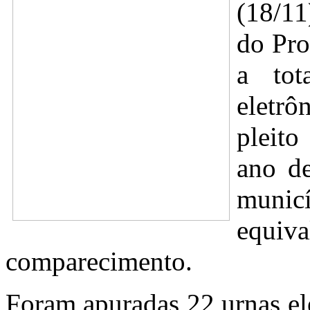
(18/11
do Pr
a tot
eletr
pleito
ano de
municí
equ
comparecimento.
Foram apuradas 22 urnas ele