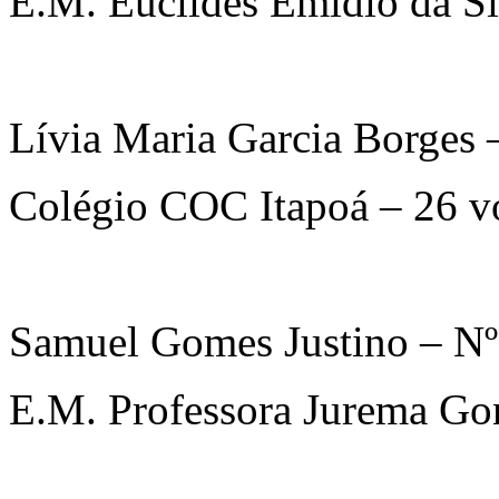
E.M. Euclides Emídio da Si
Lívia Maria Garcia Borges 
Colégio COC Itapoá – 26 v
Samuel Gomes Justino – N
E.M. Professora Jurema Go