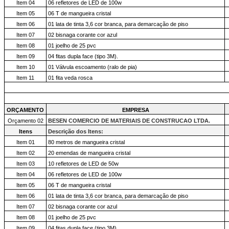
Item 04
06 refletores de LED de 100w
Item 05
06 T de mangueira cristal
Item 06
01 lata de tinta 3,6 cor branca, para demarcação de piso
Item 07
02 bisnaga corante cor azul
Item 08
01 joelho de 25 pvc
Item 09
04 fitas dupla face (tipo 3M).
Item 10
01 Válvula escoamento (ralo de pia)
Item 11
01 fita veda rosca
ORÇAMENTO
EMPRESA
Orçamento 02
BESEN COMERCIO DE MATERIAIS DE CONSTRUCAO LTDA.
Itens
Descrição dos Itens:
Item 01
80 metros de mangueira cristal
Item 02
20 emendas de mangueira cristal
Item 03
10 refletores de LED de 50w
Item 04
06 refletores de LED de 100w
Item 05
06 T de mangueira cristal
Item 06
01 lata de tinta 3,6 cor branca, para demarcação de piso
Item 07
02 bisnaga corante cor azul
Item 08
01 joelho de 25 pvc
Item 09
04 fitas dupla face (tipo 3M).