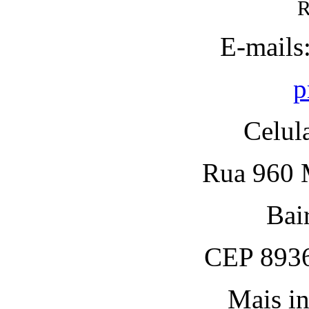
R
E-mails
p
Celul
Rua 960 M
Bai
CEP 8936
Mais in