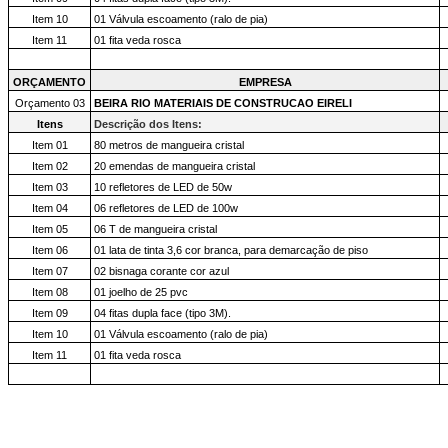
Item 10
01 Válvula escoamento (ralo de pia)
Item 11
01 fita veda rosca
ORÇAMENTO
EMPRESA
Orçamento 03
BEIRA RIO MATERIAIS DE CONSTRUCAO EIRELI
Itens
Descrição dos Itens:
Item 01
80 metros de mangueira cristal
Item 02
20 emendas de mangueira cristal
Item 03
10 refletores de LED de 50w
Item 04
06 refletores de LED de 100w
Item 05
06 T de mangueira cristal
Item 06
01 lata de tinta 3,6 cor branca, para demarcação de piso
Item 07
02 bisnaga corante cor azul
Item 08
01 joelho de 25 pvc
Item 09
04 fitas dupla face (tipo 3M).
Item 10
01 Válvula escoamento (ralo de pia)
Item 11
01 fita veda rosca