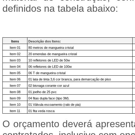
definidos na tabela abaixo:
Itens
Descrição dos Itens:
Item 01
80 metros de mangueira cristal
Item 02
20 emendas de mangueira cristal
Item 03
10 refletores de LED de 50w
Item 04
06 refletores de LED de 100w
Item 05
06 T de mangueira cristal
Item 06
01 lata de tinta 3,6 cor branca, para demarcação de piso
Item 07
02 bisnaga corante cor azul
Item 08
01 joelho de 25 pvc
Item 09
04 fitas dupla face (tipo 3M).
Item 10
01 Válvula escoamento (ralo de pia)
Item 11
01 fita veda rosca
O orçamento deverá apresentar
contratados, inclusive com en