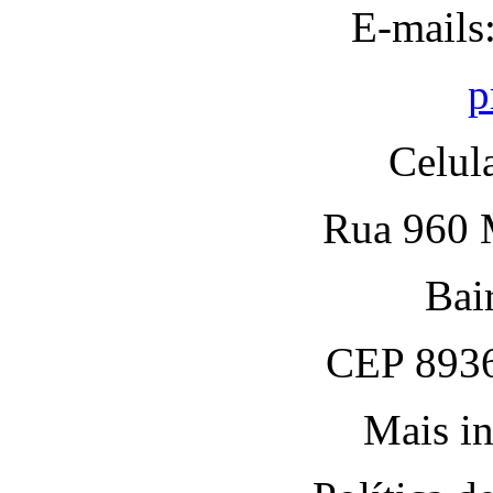
E-mails
p
Celul
Rua 960 M
Bai
CEP 8936
Mais in