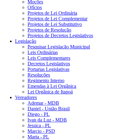
Moções
Ofícios
Projetos de Lei Ordinária
Projetos de Lei Complementar
Projetos de Lei Substitutivo
Projetos de Resolução
Projetos de Decretos Legislativos
Legislação
Pesquisar Legislação Municipal
Leis Ordinárias
Leis Complementares
Decretos Legislativos
Portarias Legislativas
Resoluções
Regimento Interno
Emendas à Lei Orgânica
Lei Orgânica de Itapoá
Vereadores
Ademar - MDB
Daniel - União Brasil
Diego - PL
Ivan da Luz - MDB
Jessica - PL
Marcio - PSD
Marta - PL