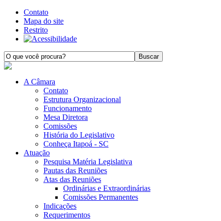
Contato
Mapa do site
Restrito
A Câmara
Contato
Estrutura Organizacional
Funcionamento
Mesa Diretora
Comissões
História do Legislativo
Conheça Itapoá - SC
Atuação
Pesquisa Matéria Legislativa
Pautas das Reuniões
Atas das Reuniões
Ordinárias e Extraordinárias
Comissões Permanentes
Indicações
Requerimentos