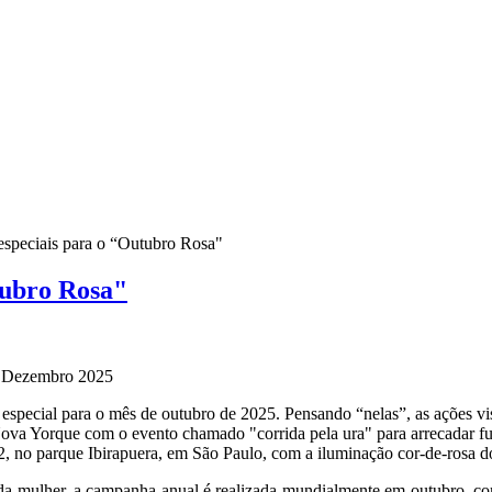
speciais para o “Outubro Rosa"
tubro Rosa"
8 Dezembro 2025
special para o mês de outubro de 2025. Pensando “nelas”, as ações vis
a Yorque com o evento chamado "corrida pela ura" para arrecadar fun
, no parque Ibirapuera, em São Paulo, com a iluminação cor-de-rosa d
 da mulher, a campanha anual é realizada mundialmente em outubro, com