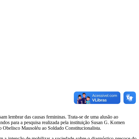
am lembrar das causas femininas. Trata-se de uma alusão ao
dos para a pesquisa realizada pela instituição Susan G. Komen
o Obelisco Mausoléu ao Soldado Constitucionalista.
 a intenção de mobilizar a sociedade sobre o diagnóstico precoce do