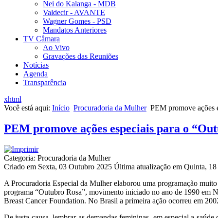
Nei do Kalanga - MDB
Valdecir - AVANTE
Wagner Gomes - PSD
Mandatos Anteriores
TV Câmara
Ao Vivo
Gravações das Reuniões
Notícias
Agenda
Transparência
xhtml
Você está aqui:
Início
Procuradoria da Mulher
PEM promove ações e
PEM promove ações especiais para o “Ou
Categoria: Procuradoria da Mulher
Criado em Sexta, 03 Outubro 2025
Última atualização em Quinta, 1
A Procuradoria Especial da Mulher elaborou uma programação muito e
programa “Outubro Rosa”, movimento iniciado no ano de 1990 em Nov
Breast Cancer Foundation. No Brasil a primeira ação ocorreu em 2002
De justa causa, lembrar as demandas femininas, em especial a saúde