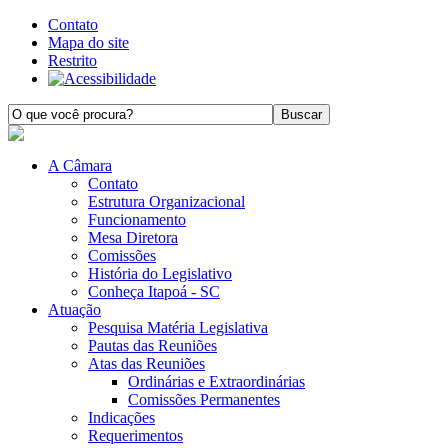
Contato
Mapa do site
Restrito
A Câmara
Contato
Estrutura Organizacional
Funcionamento
Mesa Diretora
Comissões
História do Legislativo
Conheça Itapoá - SC
Atuação
Pesquisa Matéria Legislativa
Pautas das Reuniões
Atas das Reuniões
Ordinárias e Extraordinárias
Comissões Permanentes
Indicações
Requerimentos