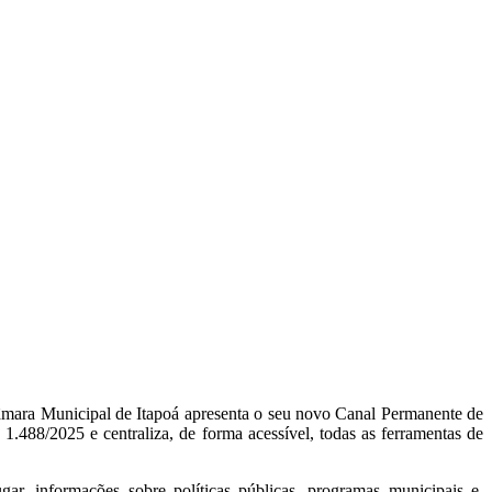
âmara Municipal de Itapoá apresenta o seu novo Canal Permanente de
1.488/2025 e centraliza, de forma acessível, todas as ferramentas de
r, informações sobre políticas públicas, programas municipais e,