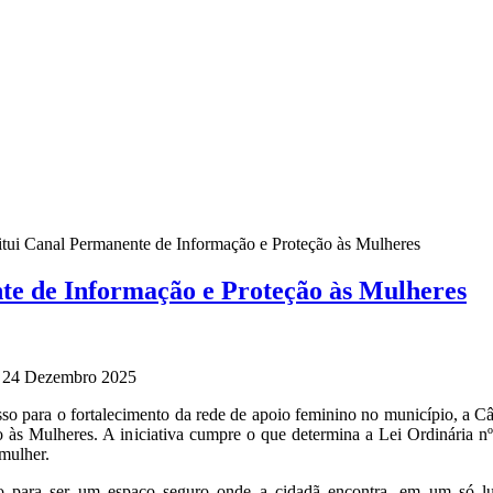
itui Canal Permanente de Informação e Proteção às Mulheres
te de Informação e Proteção às Mulheres
, 24 Dezembro 2025
o para o fortalecimento da rede de apoio feminino no município, a C
 às Mulheres. A iniciativa cumpre o que determina a Lei Ordinária nº 
 mulher.
o para ser um espaço seguro onde a cidadã encontra, em um só luga