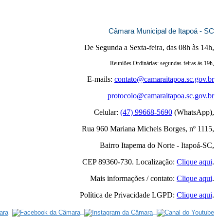
Câmara Municipal de Itapoá - SC
De Segunda a Sexta-feira, das 08h às 14h,
Reuniões Ordinárias: segundas-feiras às 19h,
E-mails:
contato@camaraitapoa.sc.gov.br
protocolo@camaraitapoa.sc.gov.br
Celular:
(47) 99668-5690
(WhatsApp),
Rua 960 Mariana Michels Borges, nº 1115,
Bairro Itapema do Norte - Itapoá-SC,
CEP 89360-730. Localização:
Clique aqui
.
Mais informações / contato:
Clique aqui
.
Política de Privacidade LGPD:
Clique aqui
.