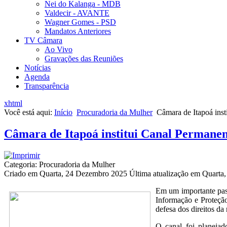
Nei do Kalanga - MDB
Valdecir - AVANTE
Wagner Gomes - PSD
Mandatos Anteriores
TV Câmara
Ao Vivo
Gravações das Reuniões
Notícias
Agenda
Transparência
xhtml
Você está aqui:
Início
Procuradoria da Mulher
Câmara de Itapoá inst
Câmara de Itapoá institui Canal Permanen
Categoria: Procuradoria da Mulher
Criado em Quarta, 24 Dezembro 2025
Última atualização em Quarta
Em um importante pass
Informação e Proteção
defesa dos direitos da
O canal foi planejad