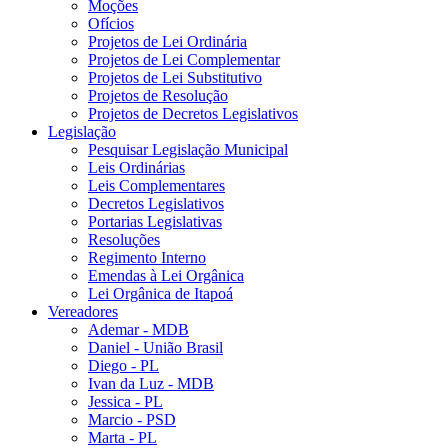
Moções
Ofícios
Projetos de Lei Ordinária
Projetos de Lei Complementar
Projetos de Lei Substitutivo
Projetos de Resolução
Projetos de Decretos Legislativos
Legislação
Pesquisar Legislação Municipal
Leis Ordinárias
Leis Complementares
Decretos Legislativos
Portarias Legislativas
Resoluções
Regimento Interno
Emendas à Lei Orgânica
Lei Orgânica de Itapoá
Vereadores
Ademar - MDB
Daniel - União Brasil
Diego - PL
Ivan da Luz - MDB
Jessica - PL
Marcio - PSD
Marta - PL