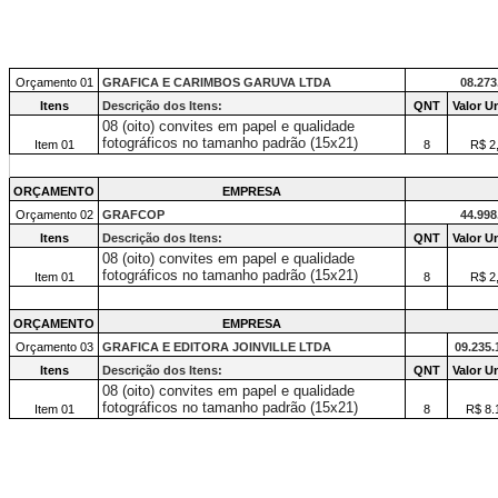
Orçamento 01
GRAFICA E CARIMBOS GARUVA LTDA
08.273
Itens
Descrição dos Itens:
QNT
Valor Un
08 (oito) convites em papel e qualidade
fotográficos no tamanho padrão (15x21)
Item 01
8
R$ 2
ORÇAMENTO
EMPRESA
Orçamento 02
GRAFCOP
44.998
Itens
Descrição dos Itens:
QNT
Valor Un
08 (oito) convites em papel e qualidade
fotográficos no tamanho padrão (15x21)
Item 01
8
R$ 2
ORÇAMENTO
EMPRESA
Orçamento 03
GRAFICA E EDITORA JOINVILLE LTDA
09.235.
Itens
Descrição dos Itens:
QNT
Valor Un
08 (oito) convites em papel e qualidade
fotográficos no tamanho padrão (15x21)
Item 01
8
R$ 8.