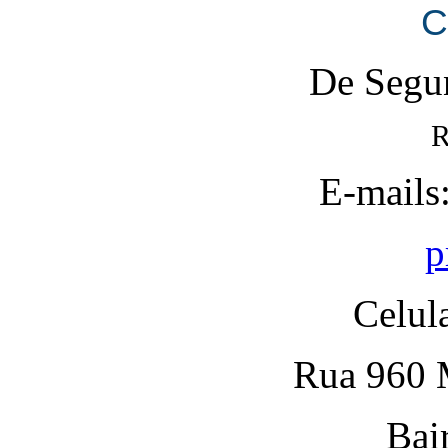
C
De Segun
R
E-mails
p
Celul
Rua 960 M
Bai