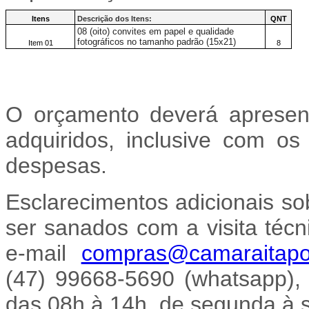
Itens
Descrição dos Itens:
QNT
08 (oito) convites em papel e qualidade
fotográficos no tamanho padrão (15x21)
Item 01
8
O orçamento deverá apresent
adquiridos, inclusive com os
despesas.
Esclarecimentos adicionais so
ser sanados com a visita técn
e-mail
compras@camaraitapoa
(47) 99668-5690 (whatsapp),
das 08h à 14h, de segunda à s