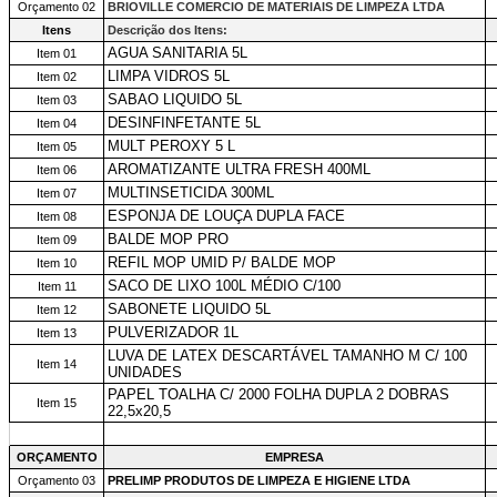
Orçamento 02
BRIOVILLE COMERCIO DE MATERIAIS DE LIMPEZA LTDA
Itens
Descrição dos Itens:
AGUA SANITARIA 5L
Item 01
LIMPA VIDROS 5L
Item 02
SABAO LIQUIDO 5L
Item 03
DESINFINFETANTE 5L
Item 04
MULT PEROXY 5 L
Item 05
AROMATIZANTE ULTRA FRESH 400ML
Item 06
MULTINSETICIDA 300ML
Item 07
ESPONJA DE LOUÇA DUPLA FACE
Item 08
BALDE MOP PRO
Item 09
REFIL MOP UMID P/ BALDE MOP
Item 10
SACO DE LIXO 100L MÉDIO C/100
Item 11
SABONETE LIQUIDO 5L
Item 12
PULVERIZADOR 1L
Item 13
LUVA DE LATEX DESCARTÁVEL TAMANHO M C/ 100
Item 14
UNIDADES
PAPEL TOALHA C/ 2000 FOLHA DUPLA 2 DOBRAS
Item 15
22,5x20,5
ORÇAMENTO
EMPRESA
Orçamento 03
PRELIMP PRODUTOS DE LIMPEZA E HIGIENE LTDA