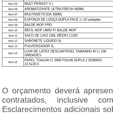
MULT PEROXY 5 L
Item 05
AROMATIZANTE ULTRA FRESH 400ML
Item 06
MULTINSETICIDA 300ML
Item 07
ESPONJA DE LOUÇA DUPLA FACE c/ 10 unidades
Item 08
BALDE MOP PRO
Item 09
REFIL MOP UMID P/ BALDE MOP
Item 10
SACO DE LIXO 100L MÉDIO C/100
Item 11
SABONETE LIQUIDO 5L
Item 12
PULVERIZADOR 1L
Item 13
LUVA DE LATEX DESCARTÁVEL TAMANHO M C/ 100
Item 14
UNIDADES
PAPEL TOALHA C/ 2000 FOLHA DUPLA 2 DOBRAS
Item 15
22,5x20,5
O orçamento deverá apresent
contratados, inclusive c
Esclarecimentos adicionais so