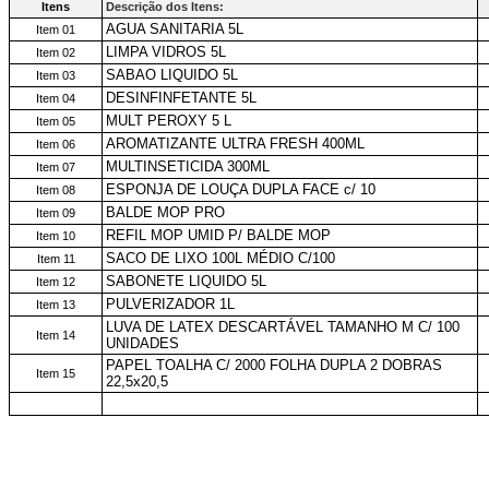
Itens
Descrição dos Itens:
AGUA SANITARIA 5L
Item 01
LIMPA VIDROS 5L
Item 02
SABAO LIQUIDO 5L
Item 03
DESINFINFETANTE 5L
Item 04
MULT PEROXY 5 L
Item 05
AROMATIZANTE ULTRA FRESH 400ML
Item 06
MULTINSETICIDA 300ML
Item 07
ESPONJA DE LOUÇA DUPLA FACE c/ 10
Item 08
BALDE MOP PRO
Item 09
REFIL MOP UMID P/ BALDE MOP
Item 10
SACO DE LIXO 100L MÉDIO C/100
Item 11
SABONETE LIQUIDO 5L
Item 12
PULVERIZADOR 1L
Item 13
LUVA DE LATEX DESCARTÁVEL TAMANHO M C/ 100
Item 14
UNIDADES
PAPEL TOALHA C/ 2000 FOLHA DUPLA 2 DOBRAS
Item 15
22,5x20,5