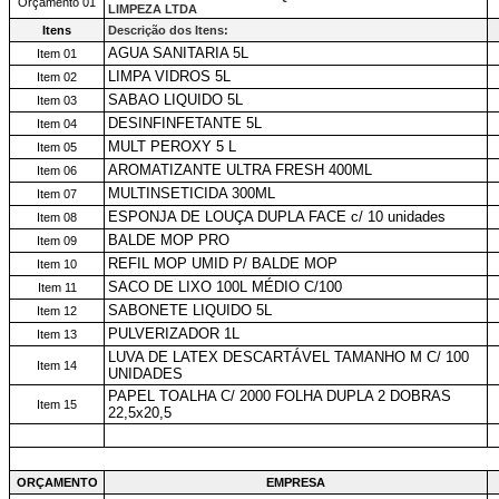
Orçamento 01
LIMPEZA LTDA
Itens
Descrição dos Itens:
AGUA SANITARIA 5L
Item 01
LIMPA VIDROS 5L
Item 02
SABAO LIQUIDO 5L
Item 03
DESINFINFETANTE 5L
Item 04
MULT PEROXY 5 L
Item 05
AROMATIZANTE ULTRA FRESH 400ML
Item 06
MULTINSETICIDA 300ML
Item 07
ESPONJA DE LOUÇA DUPLA FACE c/ 10 unidades
Item 08
BALDE MOP PRO
Item 09
REFIL MOP UMID P/ BALDE MOP
Item 10
SACO DE LIXO 100L MÉDIO C/100
Item 11
SABONETE LIQUIDO 5L
Item 12
PULVERIZADOR 1L
Item 13
LUVA DE LATEX DESCARTÁVEL TAMANHO M C/ 100
Item 14
UNIDADES
PAPEL TOALHA C/ 2000 FOLHA DUPLA 2 DOBRAS
Item 15
22,5x20,5
ORÇAMENTO
EMPRESA