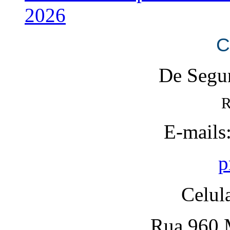
2026
C
De Segun
R
E-mails
p
Celul
Rua 960 M