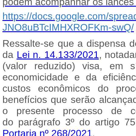
podem acompanhar os lances a
https://docs.google.com/sprea
JNO8uBTcIMHXROFKm-swQ/
Ressalte-se que a dispensa de 
da
Lei n. 14.133/2021
, notada
(valor reduzido) visa, em s
economicidade e da eficiênc
custos econômicos do proce
benefícios que serão alcança
o presente processo de co
do
parágrafo 3º do artigo 7
Portaria nº 268/2021
.