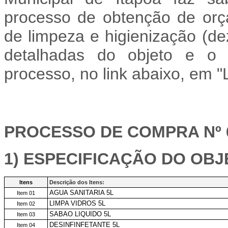
processo de obtenção de or
de limpeza e higienização (d
detalhadas do objeto e o q
processo, no link abaixo, em "
PROCESSO DE COMPRA Nº 6
1) ESPECIFICAÇÃO DO OBJ
Itens
Descrição dos Itens:
AGUA SANITARIA 5L
Item 01
LIMPA VIDROS 5L
Item 02
SABAO LIQUIDO 5L
Item 03
DESINFINFETANTE 5L
Item 04