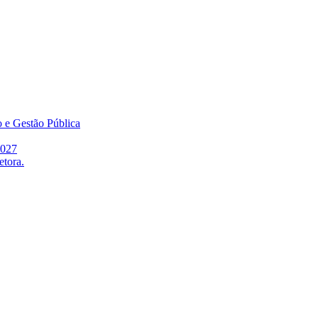
o e Gestão Pública
2027
etora.