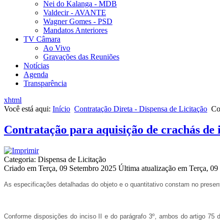
Nei do Kalanga - MDB
Valdecir - AVANTE
Wagner Gomes - PSD
Mandatos Anteriores
TV Câmara
Ao Vivo
Gravações das Reuniões
Notícias
Agenda
Transparência
xhtml
Você está aqui:
Início
Contratação Direta - Dispensa de Licitação
Co
Contratação para aquisição de crachás de
Categoria: Dispensa de Licitação
Criado em Terça, 09 Setembro 2025
Última atualização em Terça, 0
As especificações detalhadas do objeto e o quantitativo constam no present
Conforme disposições do inciso II e do parágrafo 3º, ambos do artigo 7