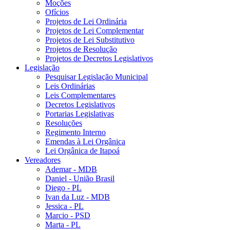
Moções
Ofícios
Projetos de Lei Ordinária
Projetos de Lei Complementar
Projetos de Lei Substitutivo
Projetos de Resolução
Projetos de Decretos Legislativos
Legislação
Pesquisar Legislação Municipal
Leis Ordinárias
Leis Complementares
Decretos Legislativos
Portarias Legislativas
Resoluções
Regimento Interno
Emendas à Lei Orgânica
Lei Orgânica de Itapoá
Vereadores
Ademar - MDB
Daniel - União Brasil
Diego - PL
Ivan da Luz - MDB
Jessica - PL
Marcio - PSD
Marta - PL