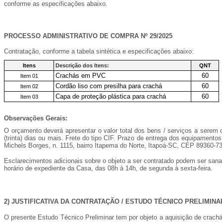
conforme as especificações abaixo.
PROCESSO ADMINISTRATIVO DE COMPRA Nº 29/2025
Contratação, conforme a tabela sintética e especificações abaixo:
Itens
Descrição dos Itens:
QNT
Crachás em PVC
60
Item 01
Cordão liso com presilha para crachá
60
Item 02
Capa de proteção plástica para crachá
60
Item 03
Observações Gerais:
O orçamento deverá apresentar o valor total dos bens / serviços a serem c
(trinta) dias ou mais. Frete do tipo CIF. Prazo de entrega dos equipament
Michels Borges, n. 1115, bairro Itapema do Norte, Itapoá-SC, CEP 89360-73
Esclarecimentos adicionais sobre o objeto a ser contratado podem ser sana
horário de expediente da Casa, das 08h à 14h, de segunda à sexta-feira.
2)
JUSTIFICATIVA DA CONTRATAÇÃO / ESTUDO TÉCNICO PRELIMINAR
O presente Estudo Técnico Preliminar tem por objeto a aquisição de crach