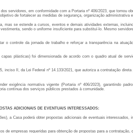
al dos servidores, em conformidade com a Portaria nº 406/2023, que tornou ob
 objetivo de fortalecer as medidas de segurança, organização administrativa 
ra, mas se estende a cursos, eventos e demais atividades externas, incl
e vestimenta, sendo o uniforme insuficiente para substituí-lo. Mesmo servi
r o controle da jornada de trabalho e reforçar a transparência na atuação 
e capas plásticas) foi dimensionada de acordo com o quadro atual de ser
5, inciso II, da Lei Federal nº 14.133/2021, que autoriza a contratação diret
er exigência normativa vigente (Portaria nº 406/2023), garantindo padroni
ria contínua dos serviços públicos prestados à comunidade.
OSTAS ADICIONAIS DE EVENTUAIS INTERESSADOS:
ações), a Casa poderá obter propostas adicionais de eventuais interessados,
os de empresas requeridas para obtenção de propostas para a contratação, 