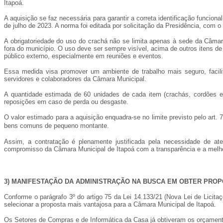
Itapoá.
A aquisição se faz necessária para garantir a correta identificação funcion
de julho de 2023. A norma foi editada por solicitação da Presidência, com o
A obrigatoriedade do uso do crachá não se limita apenas à sede da Câma
fora do município. O uso deve ser sempre visível, acima de outros itens d
público externo, especialmente em reuniões e eventos.
Essa medida visa promover um ambiente de trabalho mais seguro, facilita
servidores e colaboradores da Câmara Municipal.
A quantidade estimada de 60 unidades de cada item (crachás, cordões 
reposições em caso de perda ou desgaste.
O valor estimado para a aquisição enquadra-se no limite previsto pelo art. 7
bens comuns de pequeno montante.
Assim, a contratação é plenamente justificada pela necessidade de atend
compromisso da Câmara Municipal de Itapoá com a transparência e a melho
3) MANIFESTAÇÃO DA ADMINISTRAÇÃO NA BUSCA EM OBTER PROP
Conforme o parágrafo 3º do artigo 75 da Lei 14.133/21 (Nova Lei de Licit
selecionar a proposta mais vantajosa para a Câmara Municipal de Itapoá.
Os Setores de Compras e de Informática da Casa já obtiveram os orçament