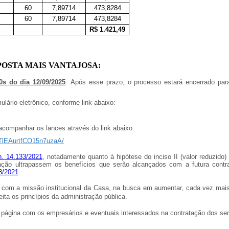
60
7,89714
473,8284
60
7,89714
473,8284
R$ 1.421,49
POSTA MAIS VANTAJOSA:
0s
do dia 12/09/2025
. Após esse prazo, o processo estará encerrado pa
lário eletrônico, conforme link abaixo:
acompanhar os lances através do link abaixo:
TlEAurtfCO15n7uzaA/
n. 14.133/2021
, notadamente quanto à hipótese do inciso II (valor reduzido)
tação ultrapassem os benefícios que serão alcançados com a futura cont
68/2021
.
a com a missão institucional da Casa, na busca em aumentar, cada vez mais,
eita os princípios da administração pública.
a página com os empresários e eventuais interessados na contratação dos se