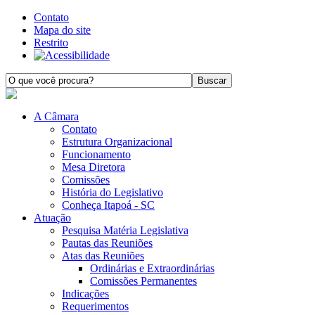
Contato
Mapa do site
Restrito
A Câmara
Contato
Estrutura Organizacional
Funcionamento
Mesa Diretora
Comissões
História do Legislativo
Conheça Itapoá - SC
Atuação
Pesquisa Matéria Legislativa
Pautas das Reuniões
Atas das Reuniões
Ordinárias e Extraordinárias
Comissões Permanentes
Indicações
Requerimentos