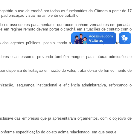
rigatório o uso de crachá por todos os funcionários da Câmara a partir de 17
e padronização visual no ambiente de trabalho.
uindo os assessores parlamentares que acompanham vereadores em jornadas
dores em regime remoto devem portar o crachá em situações de contato com o
dos agentes públicos, possibilitando a correta identificação de todos os
vidores e assessores, prevendo também margem para futuras admissões e
a por dispensa de licitação em razão do valor, tratando-se de fornecimento de
zação, segurança institucional e eficiência administrativa, reforçando o
 inclusive das empresas que já apresentaram orçamentos, com o objetivo de
conforme especificação do objeto acima relacionado, em que segue: