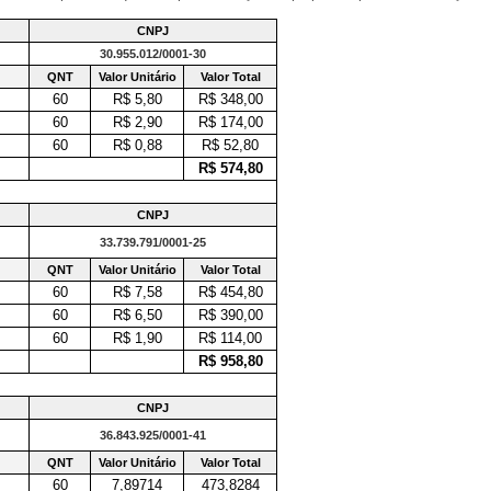
CNPJ
30.955.012/0001-30
QNT
Valor Unitário
Valor Total
60
R$ 5,80
R$ 348,00
60
R$ 2,90
R$ 174,00
60
R$ 0,88
R$ 52,80
R$ 574,80
CNPJ
33.739.791/0001-25
QNT
Valor Unitário
Valor Total
60
R$ 7,58
R$ 454,80
60
R$ 6,50
R$ 390,00
60
R$ 1,90
R$ 114,00
R$ 958,80
CNPJ
36.843.925/0001-41
QNT
Valor Unitário
Valor Total
60
7,89714
473,8284