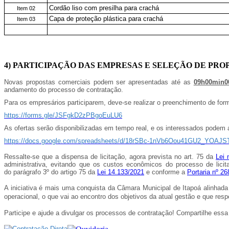
Cordão liso com presilha para crachá
Item 02
Capa de proteção plástica para crachá
Item 03
4) PARTICIPAÇÃO DAS EMPRESAS E SELEÇÃO DE PRO
Novas propostas comerciais podem ser apresentadas até as
09h00min0
andamento do processo de contratação.
Para os empresários participarem, deve-se realizar o preenchimento de formu
https://forms.gle/JSFgkD2zPBgoEuLU6
As ofertas serão disponibilizadas em tempo real, e os interessados podem 
https://docs.google.com/spreadsheets/d/18rSBc-1nVb6Oou41GU2_YOAJS
Ressalte-se que a dispensa de licitação, agora prevista no art. 75 da
Lei 
administrativa, evitando que os custos econômicos do processo de lici
do
parágrafo 3º do artigo 75 da
Lei 14.133/2021
e conforme a
Portaria nº 2
A iniciativa é mais uma conquista da Câmara Municipal de Itapoá alinhad
operacional, o que vai ao encontro dos objetivos da atual gestão e que resp
Participe e ajude a divulgar os processos de contratação! Compartilhe ess