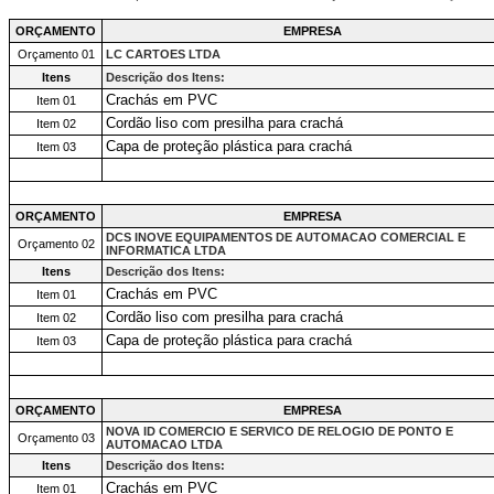
ORÇAMENTO
EMPRESA
Orçamento 01
LC CARTOES LTDA
Itens
Descrição dos Itens:
Crachás em PVC
Item 01
Cordão liso com presilha para crachá
Item 02
Capa de proteção plástica para crachá
Item 03
ORÇAMENTO
EMPRESA
DCS INOVE EQUIPAMENTOS DE AUTOMACAO COMERCIAL E
Orçamento 02
INFORMATICA LTDA
Itens
Descrição dos Itens:
Crachás em PVC
Item 01
Cordão liso com presilha para crachá
Item 02
Capa de proteção plástica para crachá
Item 03
ORÇAMENTO
EMPRESA
NOVA ID COMERCIO E SERVICO DE RELOGIO DE PONTO E
Orçamento 03
AUTOMACAO LTDA
Itens
Descrição dos Itens:
Crachás em PVC
Item 01