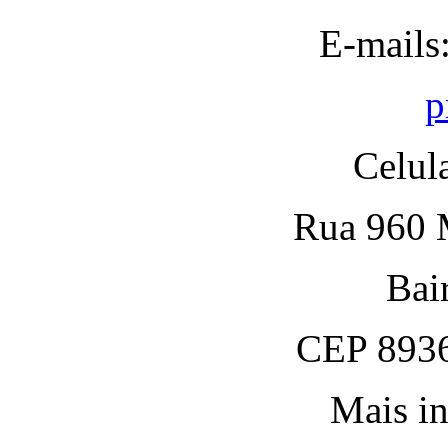
E-mails
p
Celul
Rua 960 M
Bai
CEP 8936
Mais in