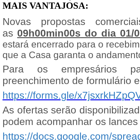
MAIS VANTAJOSA:
Novas propostas comercia
as
09h00min00s
do dia 01/0
estará encerrado para o recebi
que a Casa garanta o andamento
Para os empresários par
preenchimento de formulário el
https://forms.gle/x7jsxrkHZp
As ofertas serão disponibiliza
podem acompanhar os lances a
https://docs.google.com/spr