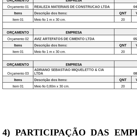
ORÇAMENTO
EMPRESA
Orçamento 01
REALEZA MATERIAIS DE CONSTRUCAO LTDA
04
Itens
Descrição dos Itens:
QNT
Item 01
Meio fio 1 m x 30 cm.
20
ORÇAMENTO
EMPRESA
Orçamento 02
AVIZ ARTEFATOS DE CIMENTO LTDA
05
Itens
Descrição dos Itens:
QNT
Item 01
Meio fio 1 m x 30 cm.
20
ORÇAMENTO
EMPRESA
ADRIANO SEBASTIAO MIQUELETTO & CIA
Orçamento 03
LTDA
08
Itens
Descrição dos Itens:
QNT
Item 01
Meio fio 0,80m x 30 cm.
20
4) PARTICIPAÇÃO DAS EM