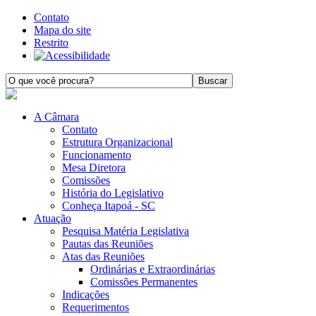
Contato
Mapa do site
Restrito
A Câmara
Contato
Estrutura Organizacional
Funcionamento
Mesa Diretora
Comissões
História do Legislativo
Conheça Itapoá - SC
Atuação
Pesquisa Matéria Legislativa
Pautas das Reuniões
Atas das Reuniões
Ordinárias e Extraordinárias
Comissões Permanentes
Indicações
Requerimentos