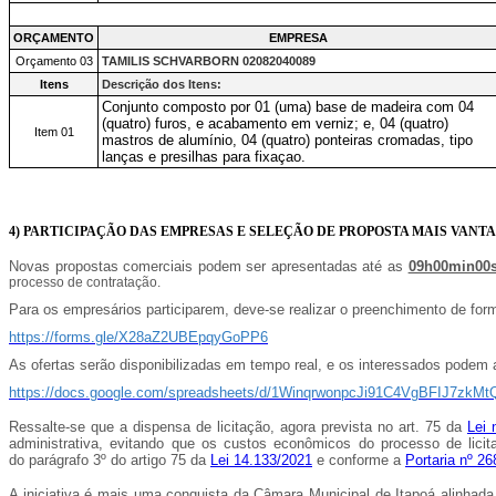
ORÇAMENTO
EMPRESA
Orçamento 03
TAMILIS SCHVARBORN 02082040089
Itens
Descrição dos Itens:
Conjunto composto por 01 (uma) base de madeira com 04
(quatro) furos, e acabamento em verniz; e, 04 (quatro)
Item 01
mastros de alumínio, 04 (quatro) ponteiras cromadas, tipo
lanças e presilhas para fixaçao.
4) PARTICIPAÇÃO DAS EMPRESAS E SELEÇÃO DE PROPOSTA MAIS VANTA
Novas propostas comerciais podem ser apresentadas até as
09h00min00
processo de contratação.
Para os empresários participarem, deve-se realizar o preenchimento de formu
https://forms.gle/X28aZ2UBEpqyGoPP6
As ofertas serão disponibilizadas em tempo real, e os interessados podem 
https://docs.google.com/spreadsheets/d/1WinqrwonpcJi91C4VgBFIJ7zkMt
Ressalte-se que a dispensa de licitação, agora prevista no art. 75 da
Lei 
administrativa, evitando que os custos econômicos do processo de lici
do
parágrafo 3º do artigo 75 da
Lei 14.133/2021
e conforme a
Portaria nº 2
A iniciativa é mais uma conquista da Câmara Municipal de Itapoá alinhad