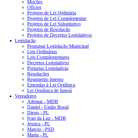
Moções
Ofícios
Projetos de Lei Ordinária
Projetos de Lei Complementar
Projetos de Lei Substitutivo
Projetos de Resolução
Projetos de Decretos Legislativos
Legislação
Pesquisar Legislação Municipal
Leis Ordinárias
Leis Complementares
Decretos Legislativos
Portarias Legislativas
Resoluções
Regimento Interno
Emendas à Lei Orgânica
Lei Orgânica de Itapoá
Vereadores
Ademar - MDB
Daniel - União Brasil
Diego - PL
Ivan da Luz - MDB
Jessica - PL
Marcio - PSD
Marta - PL