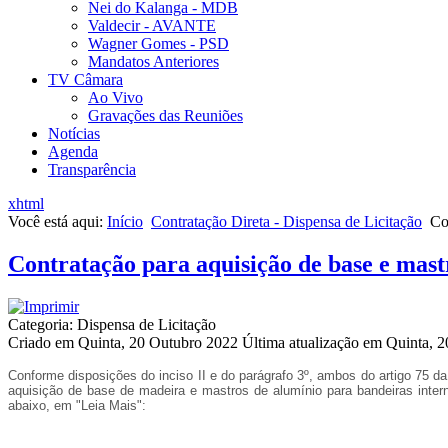
Nei do Kalanga - MDB
Valdecir - AVANTE
Wagner Gomes - PSD
Mandatos Anteriores
TV Câmara
Ao Vivo
Gravações das Reuniões
Notícias
Agenda
Transparência
xhtml
Você está aqui:
Início
Contratação Direta - Dispensa de Licitação
Co
Contratação para aquisição de base e mast
Categoria: Dispensa de Licitação
Criado em Quinta, 20 Outubro 2022
Última atualização em Quinta, 
Conforme disposições do inciso II e do parágrafo 3º, ambos do artigo 75 da
aquisição de base de madeira e mastros de alumínio para bandeiras inter
abaixo, em "Leia Mais":