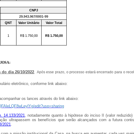
CNPJ
29.943.967/0001-99
QNT
Valor Unitário
Valor Total
1
R$ 1.750,00
R$ 1.750,00
JOSA:
s
do dia 26/10/2022
.
Após esse prazo, o processo estará encerrado para o re
lário eletrônico, conforme link abaixo:
acompanhar os lances através do link abaixo:
QFAleLQF8wLeylYg/edit?usp=sharing
n. 14.133/2021
, notadamente quanto à hipótese do inciso II (valor reduzido)
tação ultrapassem os benefícios que serão alcançados com a futura cont
68/2021
.
a com a missão institucional da Casa, na busca em aumentar, cada vez mais,