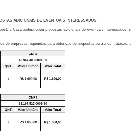
OSTAS ADICIONAIS DE EVENTUAIS INTERESSADOS:
ações), a Casa poderá obter propostas adicionais de eventuais interessados,
os de empresas requeridas para obtenção de propostas para a contratação, 
CNPJ
43.944.403/0001-00
QNT
Valor Unitário
Valor Total
1
R$ 1.690,00
R$ 1.690,00
CNPJ
81.197.527/0001-50
QNT
Valor Unitário
Valor Total
1
R$ 1.850,00
R$ 1.850,00