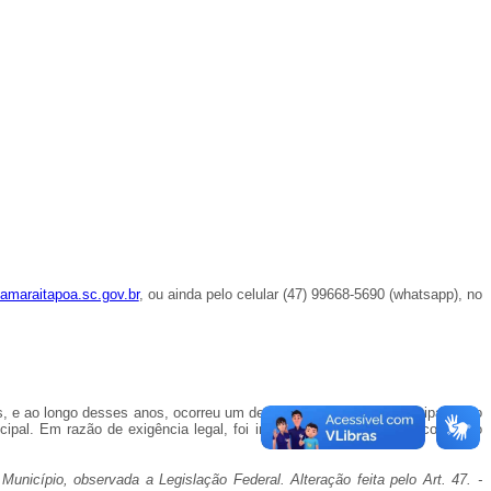
maraitapoa.sc.gov.br
, ou ainda pelo celular (47) 99668-5690 (whatsapp), no
os, e ao longo desses anos, ocorreu um desgaste natural desse equipamento
ipal. Em razão de exigência legal, foi incluído na requisição de compra o
Município, observada a Legislação Federal. Alteração feita pelo Art. 47. -