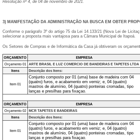
Resolução nº 4, de 04 de novembro de 2021.
3) MANIFESTAÇÃO DA ADMINISTRAÇÃO NA BUSCA EM OBTER PROP
Conforme o parágrafo 3º do artigo 75 da Lei 14.133/21 (Nova Lei de Licit
selecionar a proposta mais vantajosa para a Câmara Municipal de Itapoá.
Os Setores de Compras e de Informática da Casa já obtiveram os orçament
ORÇAMENTO
EMPRESA
Orçamento 01
ARTE BRASIL E LUZ COMERCIO DE BANDEIRAS E TAPETES LTDA
Itens
Descrição dos Itens:
Conjunto composto por 01 (uma) base de madeira com 04
(quatro) furos, e acabamento em verniz; e, 04 (quatro)
Item 01
mastros de alumínio, 04 (quatro) ponteiras cromadas, tipo
lanças e presilhas para fixaçao.
ORÇAMENTO
EMPRESA
Orçamento 02
MCR TAPETES E BANDEIRAS
Itens
Descrição dos Itens:
Conjunto composto por 01 (uma) base de madeira com 04
(quatro) furos, e acabamento em verniz; e, 04 (quatro)
Item 01
mastros de alumínio, 04 (quatro) ponteiras cromadas, tipo
lanças e presilhas para fixaçao.