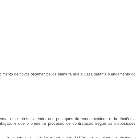
cebimento de novos orçamentos, de maneira que a Casa garanta o andamento do
 visa, em síntese, atender aos princípios da economicidade e da eficiência
ratação, e que o presente processo de contratação segue as disposições
 a transparência ativa das informações da Câmara e melhorar a eficiência