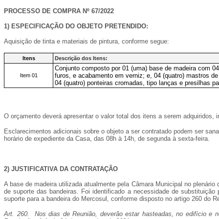
PROCESSO DE COMPRA Nº 67/2022
1) ESPECIFICAÇÃO DO OBJETO PRETENDIDO:
Aquisição de tinta e materiais de pintura, conforme segue:
Itens
Descrição dos Itens:
Conjunto composto por 01 (uma) base de madeira com 04 
furos, e acabamento em verniz; e, 04 (quatro) mastros de
Item 01
04 (quatro) ponteiras cromadas, tipo lanças e presilhas pa
O orçamento deverá apresentar o valor total dos itens a serem adquiridos, 
Esclarecimentos adicionais sobre o objeto a ser contratado podem ser sana
horário de expediente da Casa, das 08h à 14h, de segunda à sexta-feira.
2) JUSTIFICATIVA DA CONTRATAÇÃO
A base de madeira utilizada atualmente pela Câmara Municipal no plenário
de suporte das bandeiras. Foi identificado a necessidade de substituição
suporte para a bandeira do Mercosul, conforme disposto no artigo 260 do 
Art. 260. Nos dias de Reunião, deverão estar hasteadas, no edifício e n