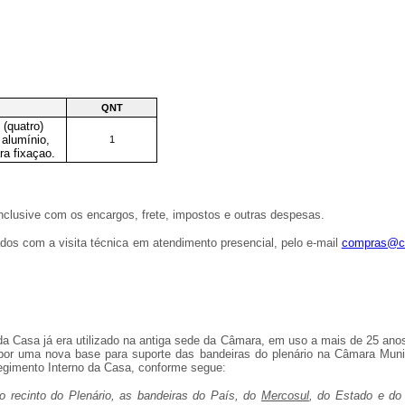
QNT
(quatro)
 alumínio,
1
ra fixaçao.
inclusive com os encargos, frete, impostos e outras despesas.
dos com a visita técnica em atendimento presencial, pelo e-mail
compras@ca
 da Casa já era utilizado na antiga sede da Câmara, em uso a mais de 25 an
 por uma nova base para suporte das bandeiras do plenário na Câmara Munic
Regimento Interno da Casa, conforme segue:
o recinto do Plenário, as bandeiras do País, do
Mercosul
, do Estado e do 