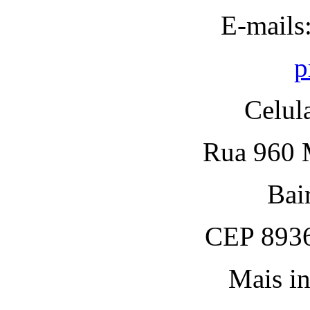
E-mails
p
Celul
Rua 960 M
Bai
CEP 8936
Mais in