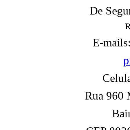
De Segun
R
E-mails
p
Celul
Rua 960 M
Bai