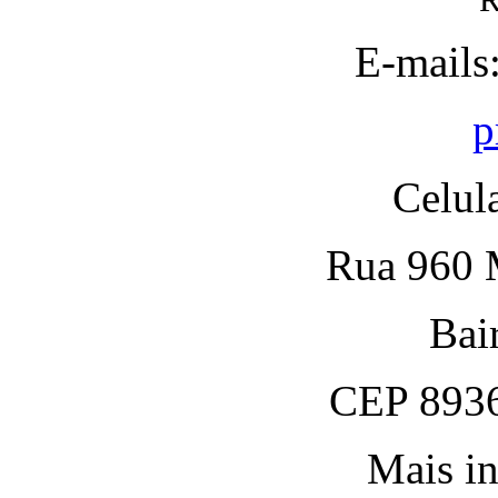
R
E-mails
p
Celul
Rua 960 M
Bai
CEP 8936
Mais in