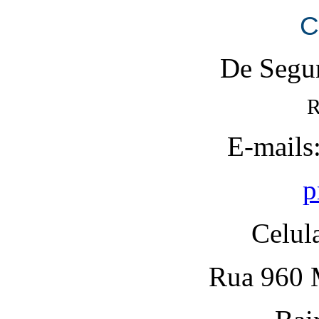
C
De Segun
R
E-mails
p
Celul
Rua 960 M