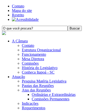
Contato
Mapa do site
Restrito
A Câmara
Contato
Estrutura Organizacional
Funcionamento
Mesa Diretora
Comissões
História do Legislativo
Conheça Itapoá - SC
Atuação
Pesquisa Matéria Legislativa
Pautas das Reuniões
Atas das Reuniões
Ordinárias e Extraordinárias
Comissões Permanentes
Indicações
Requerimentos