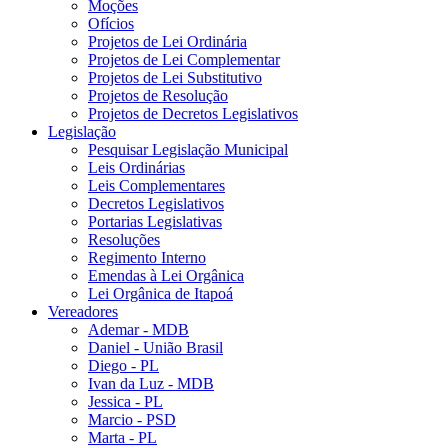
Moções
Ofícios
Projetos de Lei Ordinária
Projetos de Lei Complementar
Projetos de Lei Substitutivo
Projetos de Resolução
Projetos de Decretos Legislativos
Legislação
Pesquisar Legislação Municipal
Leis Ordinárias
Leis Complementares
Decretos Legislativos
Portarias Legislativas
Resoluções
Regimento Interno
Emendas à Lei Orgânica
Lei Orgânica de Itapoá
Vereadores
Ademar - MDB
Daniel - União Brasil
Diego - PL
Ivan da Luz - MDB
Jessica - PL
Marcio - PSD
Marta - PL