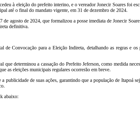
eu à eleição do prefeito interino, e o vereador Jonecir Soares foi esco
cipal até o final do mandato vigente, em 31 de dezembro de 2024.
17 de agosto de 2024, que formalizou a posse imediata de Jonecir Soare
reta definitiva.
l de Convocação para a Eleição Indireta, detalhando as regras e os 
oral que determinou a cassação do Prefeito Jeferson, como medida necess
 que as eleições municipais regulares ocorrerão em breve.
 publicidade de suas ações, garantindo que a população de Itapoá seja 
co.
nk abaixo: