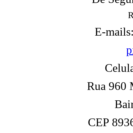
R
E-mails
p
Celul
Rua 960 M
Bai
CEP 8936