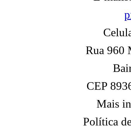
p
Celul
Rua 960 M
Bai
CEP 8936
Mais in
Política 