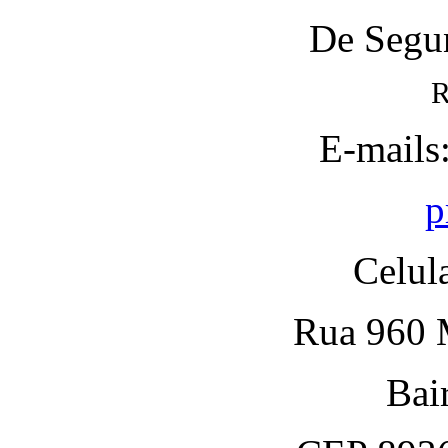
De Segun
R
E-mails
p
Celul
Rua 960 M
Bai