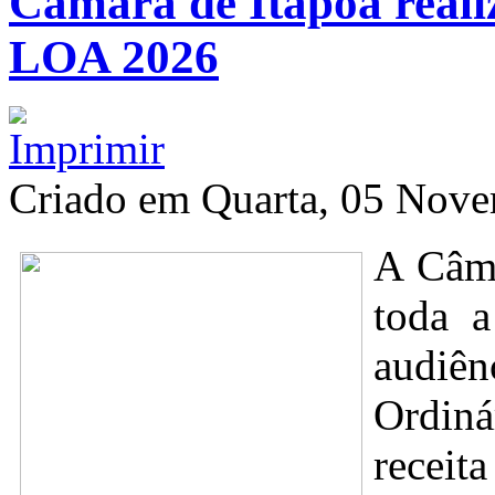
Câmara de Itapoá realiz
LOA 2026
Criado em Quarta, 05 Nov
A Câma
toda a
audiên
Ordin
receit