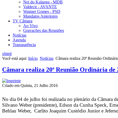
Nei do Kalanga - MDB
Valdecir - AVANTE
Wagner Gomes - PSD
Mandatos Anteriores
TV Câmara
Ao Vivo
Gravações das Reuniões
Notícias
Agenda
Transparência
xhtml
Você está aqui:
Início
Notícias
Câmara realiza 20ª Reunião Ordinári
Câmara realiza 20ª Reunião Ordinária de 
Criado em Quinta, 21 Julho 2016
No dia 04 de julho foi realizada no plenário da Câmara d
Silvano Weber (presidente), Edson da Cunha Speck, Ern
Behlau Weber, Carlito Joaquim Custódio Junior e Jeferso