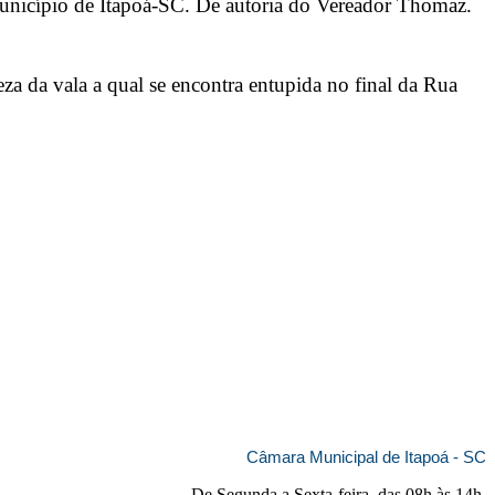
Município de Itapoá-SC. De autoria do Vereador Thomaz.
za da vala a qual se encontra entupida no final da Rua
Câmara Municipal de Itapoá - SC
De Segunda a Sexta-feira, das 08h às 14h,