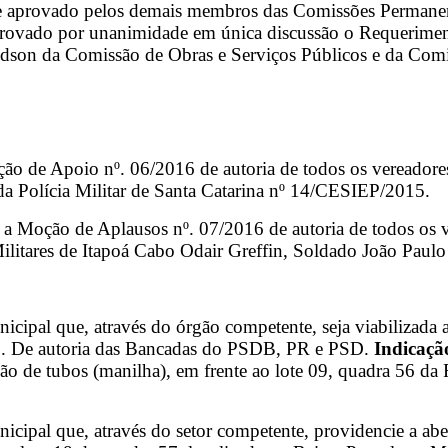
i e aprovado pelos demais membros das Comissões Permanen
provado por unanimidade em única discussão o Requerimen
r Edson da Comissão de Obras e Serviços Públicos e da Co
o de Apoio nº. 06/2016 de autoria de todos os vereadores
a Polícia Militar de Santa Catarina nº 14/CESIEP/2015.
 Moção de Aplausos nº. 07/2016 de autoria de todos os ve
ilitares de Itapoá Cabo Odair Greffin, Soldado João Paul
cipal que, através do órgão competente, seja viabilizada a
SC. De autoria das Bancadas do PSDB, PR e PSD.
Indicaçã
ção de tubos (manilha), em frente ao lote 09, quadra 56 d
nicipal que, através do setor competente, providencie a 