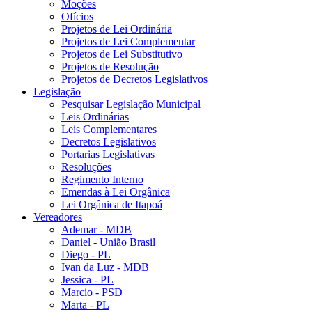
Moções
Ofícios
Projetos de Lei Ordinária
Projetos de Lei Complementar
Projetos de Lei Substitutivo
Projetos de Resolução
Projetos de Decretos Legislativos
Legislação
Pesquisar Legislação Municipal
Leis Ordinárias
Leis Complementares
Decretos Legislativos
Portarias Legislativas
Resoluções
Regimento Interno
Emendas à Lei Orgânica
Lei Orgânica de Itapoá
Vereadores
Ademar - MDB
Daniel - União Brasil
Diego - PL
Ivan da Luz - MDB
Jessica - PL
Marcio - PSD
Marta - PL