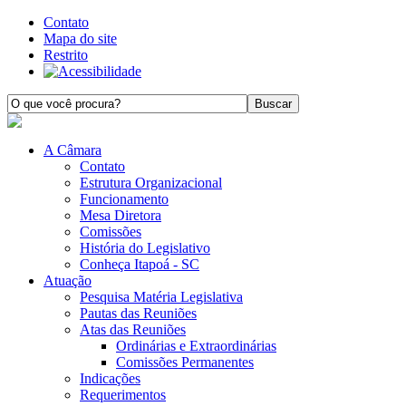
Contato
Mapa do site
Restrito
A Câmara
Contato
Estrutura Organizacional
Funcionamento
Mesa Diretora
Comissões
História do Legislativo
Conheça Itapoá - SC
Atuação
Pesquisa Matéria Legislativa
Pautas das Reuniões
Atas das Reuniões
Ordinárias e Extraordinárias
Comissões Permanentes
Indicações
Requerimentos