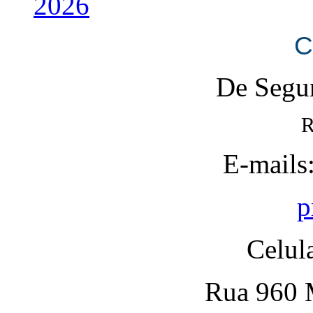
2026
C
De Segun
R
E-mails
p
Celul
Rua 960 M