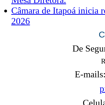
Câmara de Itapoá inicia r
2026
C
De Segun
R
E-mails
p
Celul