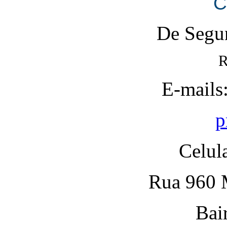
C
De Segun
R
E-mails
p
Celul
Rua 960 M
Bai