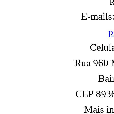
R
E-mails
p
Celul
Rua 960 M
Bai
CEP 8936
Mais in