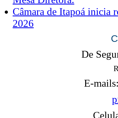
Câmara de Itapoá inicia r
2026
C
De Segun
R
E-mails
p
Celul