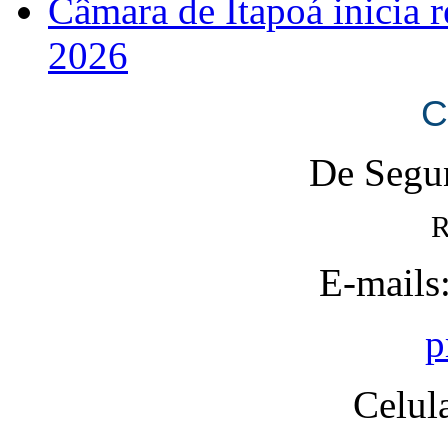
Câmara de Itapoá inicia r
2026
C
De Segun
R
E-mails
p
Celul