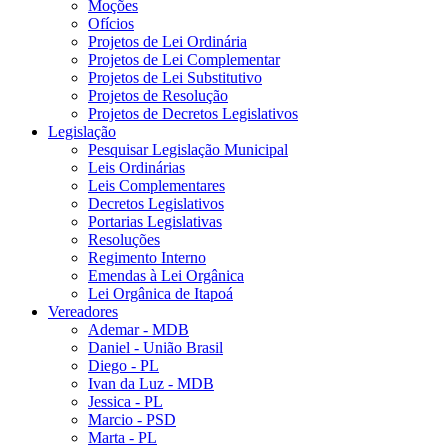
Moções
Ofícios
Projetos de Lei Ordinária
Projetos de Lei Complementar
Projetos de Lei Substitutivo
Projetos de Resolução
Projetos de Decretos Legislativos
Legislação
Pesquisar Legislação Municipal
Leis Ordinárias
Leis Complementares
Decretos Legislativos
Portarias Legislativas
Resoluções
Regimento Interno
Emendas à Lei Orgânica
Lei Orgânica de Itapoá
Vereadores
Ademar - MDB
Daniel - União Brasil
Diego - PL
Ivan da Luz - MDB
Jessica - PL
Marcio - PSD
Marta - PL