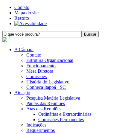
Contato
Mapa do site
Restrito
A Câmara
Contato
Estrutura Organizacional
Funcionamento
Mesa Diretora
Comissões
História do Legislativo
Conheça Itapoá - SC
Atuação
Pesquisa Matéria Legislativa
Pautas das Reuniões
Atas das Reuniões
Ordinárias e Extraordinárias
Comissões Permanentes
Indicações
Requerimentos