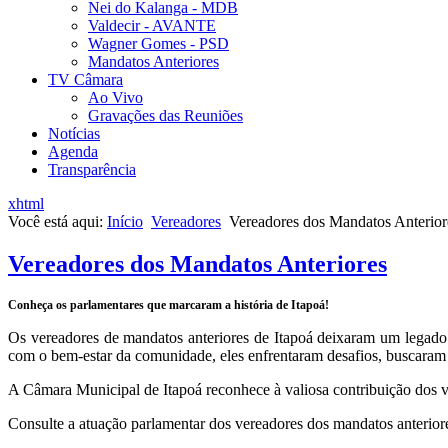
Nei do Kalanga - MDB
Valdecir - AVANTE
Wagner Gomes - PSD
Mandatos Anteriores
TV Câmara
Ao Vivo
Gravações das Reuniões
Notícias
Agenda
Transparência
xhtml
Você está aqui:
Início
Vereadores
Vereadores dos Mandatos Anterior
Vereadores dos Mandatos Anteriores
Conheça os parlamentares que marcaram a história de Itapoá!
Os vereadores de mandatos anteriores de Itapoá deixaram um legado
com o bem-estar da comunidade, eles enfrentaram desafios, buscaram 
A Câmara Municipal de Itapoá reconhece à valiosa contribuição dos v
Consulte a atuação parlamentar dos vereadores dos mandatos anteriore