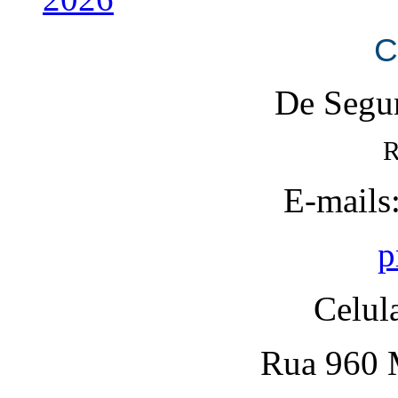
C
De Segun
R
E-mails
p
Celul
Rua 960 M