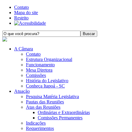
Contato
Mapa do site
Restrito
A Câmara
Contato
Estrutura Organizacional
Funcionamento
Mesa Diretora
Comissões
História do Legislativo
Conheça Itapoá - SC
Atuação
Pesquisa Matéria Legislativa
Pautas das Reuniões
Atas das Reuniões
Ordinárias e Extraordinárias
Comissões Permanentes
Indicações
Requerimentos