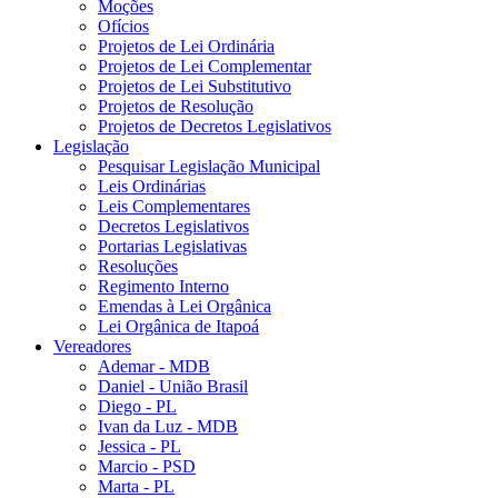
Moções
Ofícios
Projetos de Lei Ordinária
Projetos de Lei Complementar
Projetos de Lei Substitutivo
Projetos de Resolução
Projetos de Decretos Legislativos
Legislação
Pesquisar Legislação Municipal
Leis Ordinárias
Leis Complementares
Decretos Legislativos
Portarias Legislativas
Resoluções
Regimento Interno
Emendas à Lei Orgânica
Lei Orgânica de Itapoá
Vereadores
Ademar - MDB
Daniel - União Brasil
Diego - PL
Ivan da Luz - MDB
Jessica - PL
Marcio - PSD
Marta - PL