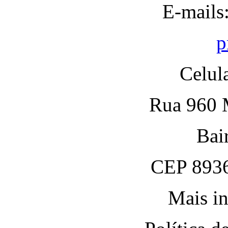
E-mails
p
Celul
Rua 960 M
Bai
CEP 8936
Mais in